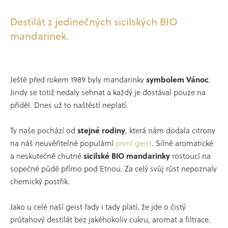
Destilát z jedinečných sicilských BIO
mandarinek.
Ještě před rokem 1989 byly mandarinky
symbolem Vánoc
.
Jindy se totiž nedaly sehnat a každý je dostával pouze na
příděl. Dnes už to naštěstí neplatí.
Ty naše pochází od
stejné rodiny
, která nám dodala citrony
na náš neuvěřitelně populární
první geist
. Silně aromatické
a neskutečně chutné
sicilské BIO mandarinky
rostoucí na
sopečné půdě přímo pod Etnou. Za celý svůj růst nepoznaly
chemický postřik.
Jako u celé naší geist řady i tady platí, že jde o čistý
průtahový destilát bez jakéhokoliv cukru, aromat a filtrace.