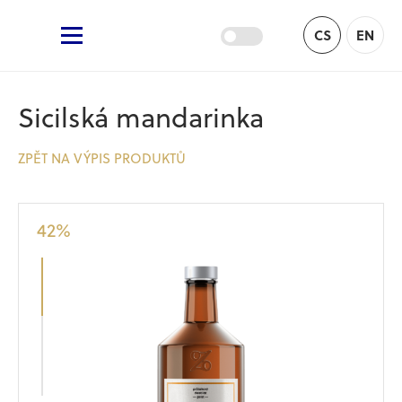
Žufánek.cz
CS
EN
Hlavní menu
Sicilská mandarinka
ZPĚT NA VÝPIS PRODUKTŮ
42
%