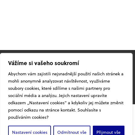
Vážíme si vašeho soukromí
© 2026
Žufánek.cz
pod vlivem
slivovice
Abychom vám zajistili nejsnadnější použití našich stránek a
Facebook
YouTube
Instagram
Twitter
mohli anonymně analyzovat návštěvnost, využíváme
soubory cookies, které sdílíme s našimi partnery pro
Vyrobila
značkárna
®
NAHORU
sociální média a analýzu. Jejich nastavení upravíte
odkazem „Nastavení cookies“ a kdykoliv jej můžete změnit
pomocí odkazu na stránce kontakt. Souhlasíte s
používáním cookies?
Nastavení cookies
Odmítnout vše
Přijmout vše