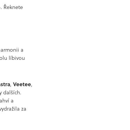
o. Řeknete
harmonii a
olu líbivou
stra
,
Veetee
,
y dalších.
ahví a
vydražila za