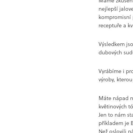
Máme zkušenos
nejlepší jalov
kompromisní p
receptuře a kv
Výsledkem jsou
dubových sudů
Vyrábíme i pr
výroby, kterou 
Máte nápad na 
květinových t
Jen to nám st
příkladem je 
Než oslovili n