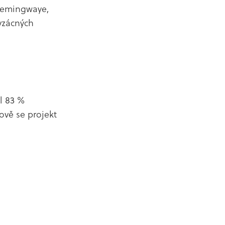
Hemingwaye,
vzácných
l 83 %
ově se projekt