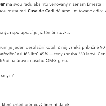
ar
má svou řadu absintů věnovaným ženám Ernesta 
kou restauraci
Casa de Carli
děláme limitované edice 
sných spoluprací je již téměř stovka.
m je jeden destilační kotel. Z něj vzniká přibližně 90 
naředění asi 165 litrů 45% — tedy zhruba 330 lahví. Cen
bližně na úrovni našeho OMG ginu.
 smysl?
 které chtějí prémiový firemní dárek