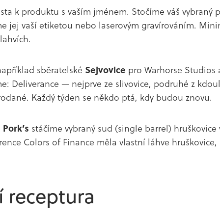
cesta k produktu s vaším jménem. Stočíme váš vybraný p
me jej vaší etiketou nebo laserovým gravírováním. Mini
 lahvích.
například sběratelské
Sejvovice
pro Warhorse Studios 
 Deliverance — nejprve ze slivovice, podruhé z kdou
prodané. Každý týden se někdo ptá, kdy budou znovu.
e
Pork’s
stáčíme vybraný sud (single barrel) hruškovice v
erence Colors of Finance měla vlastní láhve hruškovice,
í receptura