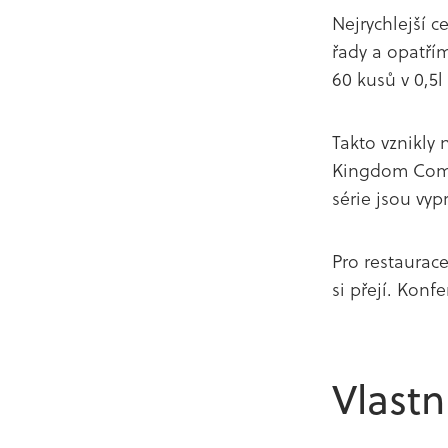
Nejrychlejší 
řady a opatří
60 kusů v 0,5l
Takto vznikly 
Kingdom Come:
série jsou vy
Pro restaurac
si přejí. Konf
Vlastn