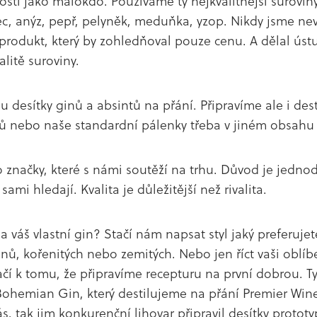
ti jako málokdo. Používáme ty nejkvalitnější suroviny
ec, anýz, pepř, pelyněk, meduňka, yzop. Nikdy jsme nev
rodukt, který by zohledňoval pouze cenu. A dělal úst
alitě suroviny.
 desítky ginů a absintů na přání. Připravíme ale i dest
 nebo naše standardní pálenky třeba v jiném obsahu 
o značky, které s námi soutěží na trhu. Důvod je jedno
sami hledají. Kvalita je důležitější než rivalita.
váš vlastní gin? Stačí nám napsat styl jaký preferujete.
ónů, kořenitých nebo zemitých. Nebo jen říct vaši oblí
ačí k tomu, že připravíme recepturu na první dobrou. T
Bohemian Gin, který destilujeme na přání Premier Wines
ás, tak jim konkurenční lihovar připravil desítky prototy