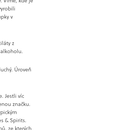
. Víme, kde je
yrobili
upky v
iláty z
alkoholu.
duchý. Úroveň
 Jestli víc
benou značku.
ypickým
 & Spirits.
pů, ze kterých