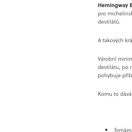
Hemingway B
pro michelins
destilátů.
A takových krá
Výrobní minimu
destilátu, po 
pohybuje při
Komu to dává
firmám,