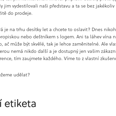
My jim vydestilovali naši představu a ta se bez jakékoli
itě do prodeje.
erá je na trhu desítky let a chcete to oslavit? Dnes ni
ropiskou nebo deštníkem s logem. Ani ta láhev vína n
, ač může být skvělé, tak je lehce zaměnitelné. Ale vlas
terou nemá nikdo další a je dostupný jen vašim záka
ence, tím zaujmete každého. Víme to z vlastní zkušeno
ůžeme udělat?
í etiketa