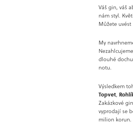
Váš gin, váš 
nám styl. Květi
Můžete uvést 
My navrhneme
Nezahlcujeme 
dlouhé dochuti
notu.
Výsledkem toh
Topvet
,
Rohlí
Zakázkové gi
vyprodají se 
milion korun.