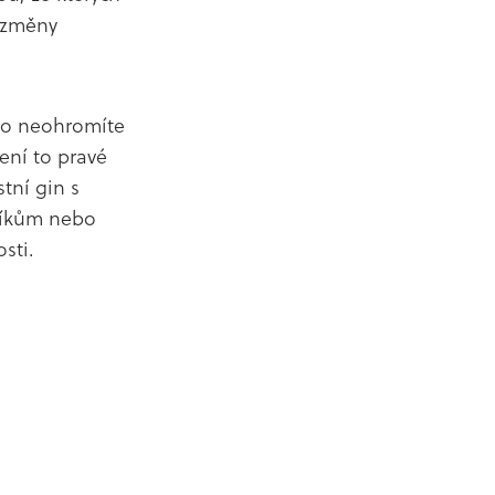
v změny
koho neohromíte
ení to pravé
tní gin s
zníkům nebo
sti.