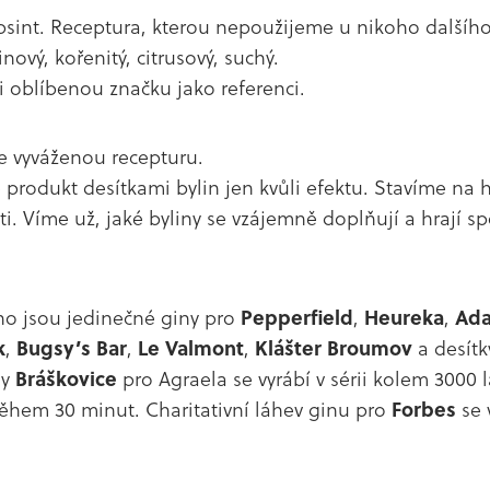
absint. Receptura, kterou nepoužijeme u nikoho dalšíh
nový, kořenitý, citrusový, suchý.
i oblíbenou značku jako referenci.
 vyváženou recepturu.
produkt desítkami bylin jen kvůli efektu. Stavíme na 
. Víme už, jaké byliny se vzájemně doplňují a hrají sp
o jsou jedinečné giny pro
Pepperfield
,
Heureka
,
Ada
k
,
Bugsy’s Bar
,
Le Valmont
,
Klášter Broumov
a desítk
ny
Bráškovice
pro Agraela se vyrábí v sérii kolem 3000 l
během 30 minut. Charitativní láhev ginu pro
Forbes
se 