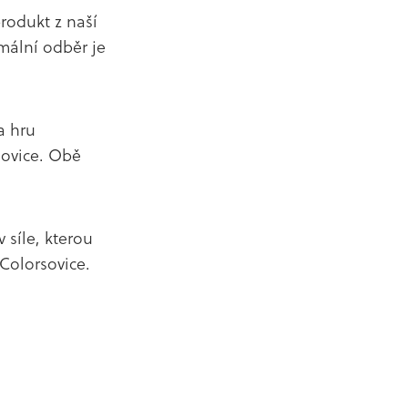
rodukt z naší
mální odběr je
a hru
lovice. Obě
 síle, kterou
 Colorsovice.