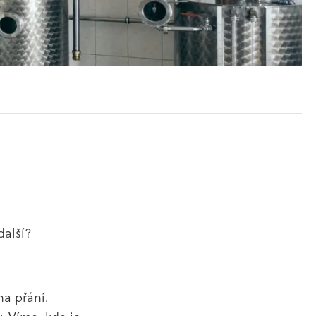
další?
na přání.