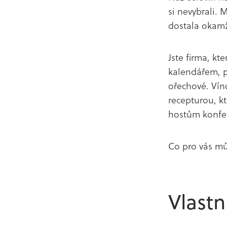
si nevybrali. 
dostala okamž
Jste firma, kt
kalendářem, p
ořechové. Víno
recepturou, k
hostům konfer
Co pro vás m
Vlastn