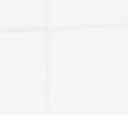
40
%
Hruškovica
z dubového sudu
POSUNOUT DOLŮ
65
%