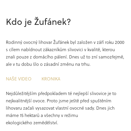
Kdo je Žufánek?
Rodinný ovocný lihovar Žufánek byl založen v září roku 2000
s cílem nabídnout zákazníkům slivovici v kvalitě, kterou
znali pouze z domácího pálení. Dnes už to zní samozřejmě,
ale v tu dobu šlo o zásadní změnu na trhu.
Justifiée & Ancienne
NAŠE VIDEO
KRONIKA
Nejdůležitějším předpokladem té nejlepší slivovice je to
nejkvalitnější ovoce. Proto jsme ještě před spuštěním
45
%
lihovaru začali vysazovat vlastní ovocné sady. Dnes jich
máme 15 hektarů a všechny v režimu
ekologického zemědělství.