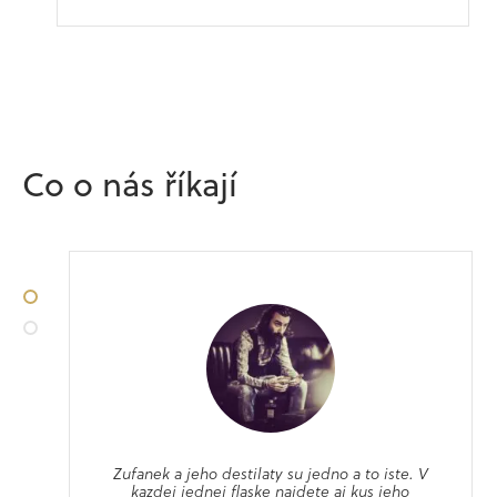
Since I have tasted Martin’s eau de vies, gins
and absinths I have fallen in love with his
40
%
work....
Co o nás říkají
Kamil Foltan
Nahoru
•
•
Down
Hruškovica
z dubového sudu
Zufanek a jeho destilaty su jedno a to iste. V
kazdej jednej flaske najdete aj kus jeho