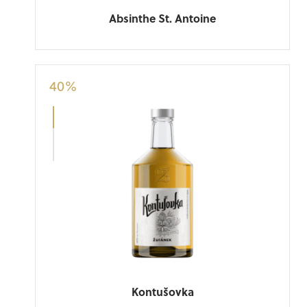
Absinthe St. Antoine
John D. Rockefeller kdysi pronesl větu,
40
%
kterou se snažím každý den řídit: „Tajemství
úspěchu tkví v tom, dělat obvyklé...
Roman Vaněk
Kontušovka