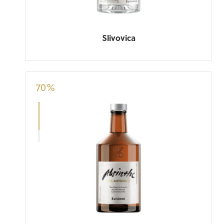
Slivovica
70
%
Rodina, um, kraj, kořeny, nadání pro
komunikaci a gule. Proto je Žufánek jen
jeden.
Martin Kraut