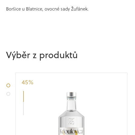
Boršice u Blatnice, ovocné sady Žufánek.
Výběr z produktů
Meruňkovica
Nahoru
45
%
•
•
Down