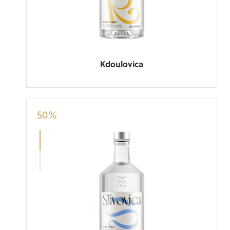
Kdoulovica
50
%
Zufanek products are reflection of the
diversity of Czech flora. Complex flavours,
innovative techniques and superior quality
makes Zufanek...
Alex Kratena