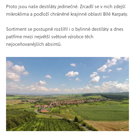
Proto jsou naše destiláty jedinečné. Zrcadlí se v nich zdejší
mikroklima a podloží chráněné krajinné oblasti Bílé Karpaty.
Sortiment se postupně rozšířil i o bylinné destiláty a dnes
patříme mezi největší světové výrobce těch
nejoceňovanějších absintů.
OMG
Oh My Gin
45
%