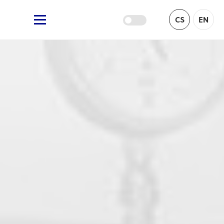
Žufánek.cz
CS
EN
Hlavní menu