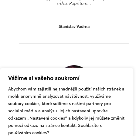
srdca. Popritom...
65
%
Stanislav Vadrna
Brainstorm ׀ Černý — Janecký —
Žufánek
29.04.2026
CELÝ ČLÁNEK
Aktuality
Vážíme si vašeho soukromí
Abychom vám zajistili nejsnadnější použití našich stránek a
mohli anonymně analyzovat návštěvnost, využíváme
Justifiée & Ancienne
soubory cookies, které sdílíme s našimi partnery pro
sociální média a analýzu. Jejich nastavení upravíte
Poprvé jsem OMG ochutnal ze vzorku
v plastové lahvičce krátce po jeho narození.
odkazem „Nastavení cookies“ a kdykoliv jej můžete změnit
V tu chvíli jsem věděl, že piji jeden...
pomocí odkazu na stránce kontakt. Souhlasíte s
45
%
používáním cookies?