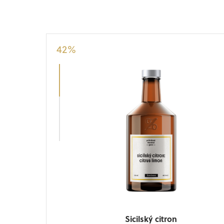
42
%
40
%
1
Sicilský citron