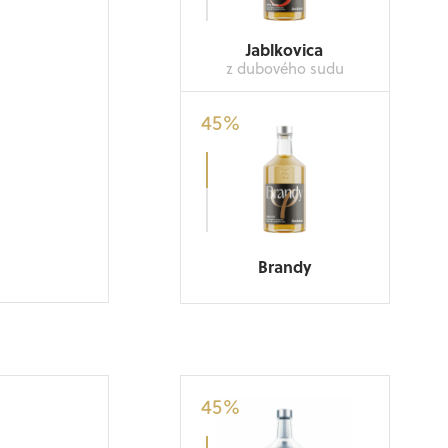
Jablkovica
z dubového sudu
45
%
Brandy
45
%