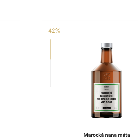
42
%
5
%
Marocká nana máta