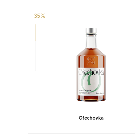
35
%
Ořechovka