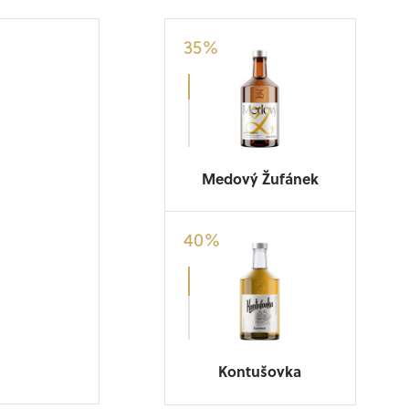
35
%
Medový Žufánek
40
%
Kontušovka