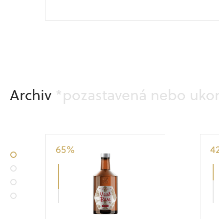
Vínovica
z dubového sudu
Archiv
*pozastavená nebo uko
Nahoru
65
%
4
•
•
•
•
Down