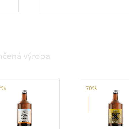
Medovina
nčená výroba
2
%
70
%