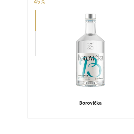
45
%
Borovička