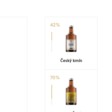
42
%
Český kmín
70
%