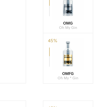
OMG
Oh My Gin
45
%
OMFG
Oh My * Gin