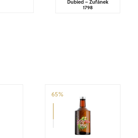
Dubied – Žufánek
1798
65
%