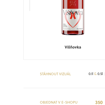
Višňovka
0.1l
&
0.5l
|
STÁHNOUT VIZUÁL
350
OBJEDNAT V E-SHOPU