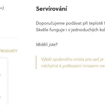
Servírování
 =)
Doporučujeme podávat při teplotě
Skvěle funguje i v jednoduchých kok
Věděli jste?
 PRODUKTY
Výběr správného místa pro sad je 
náchylné k poškození mrazem neb
a
t