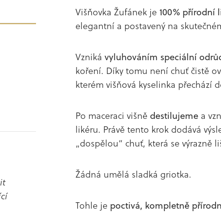
Višňovka Žufánek je
100% přírodní l
elegantní a postavený na skutečné
Vzniká
vyluhováním speciální odrůd
koření. Díky tomu není chuť čistě o
kterém višňová kyselinka přechází 
Po maceraci višně
destilujeme
a vzn
likéru. Právě tento krok dodává výsl
„dospělou“ chuť, která se výrazně li
Žádná umělá sladká griotka.
it
cí
Tohle je
poctivá, kompletně přírodn