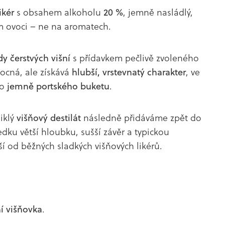
ikér
s obsahem alkoholu
20 %
, jemně nasládlý,
m ovoci – ne na aromatech.
y čerstvých višní
s přídavkem pečlivě zvoleného
vocná, ale získává
hlubší, vrstevnatý charakter
, ve
do
jemně portského buketu
.
iklý
višňový destilát
následně přidáváme zpět do
edku větší hloubku, sušší závěr a typickou
ší od běžných sladkých višňových likérů.
í višňovka
.