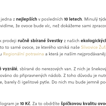
 jedna z
nejlepších
v posledních
10 letech
. Minulý týd
 vidíme, že ovoce bude víc, než dokážeme sami zpracov
k prodeji
ručně sbírané švestky
z našich
ekologickýc
e to to samé ovoce, ze kterého vzniká naše
Slivovice Žu
ou
Regionální potravina
a která je naším nejprodávaně
ě vyzrálé
, sbírané do nerezových van. Z nich je šnek
ováno do připravnených nádob. Z toho důvodu je nut
že, barely či igelitové pytle. Do nich mu bude jemně p
ilogram je
10 Kč
. Za to obdržíte
špičkovou kvalitu ovo