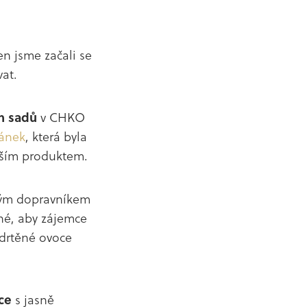
en jsme začali se
at.
h sadů
v CHKO
fánek
, která byla
jším produktem.
ovým dopravníkem
né, aby zájemce
odrtěné ovoce
ce
s jasně