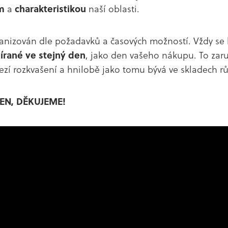
m
a
charakteristikou
naší oblasti.
anizován dle požadavků a časových možností. Vždy se
írané ve stejný den
, jako den vašeho nákupu. To zar
zí rozkvašení a hnilobě jako tomu bývá ve skladech r
EN, DĚKUJEME!