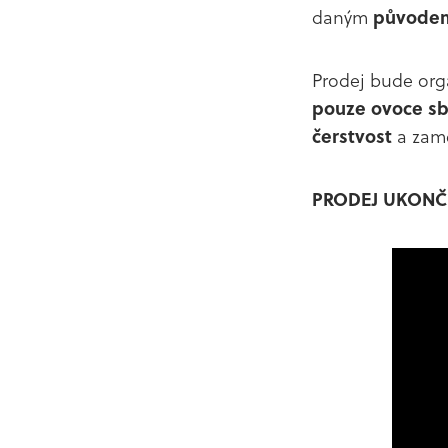
daným
původe
Prodej bude org
pouze ovoce sb
čerstvost
a zame
PRODEJ UKONČ