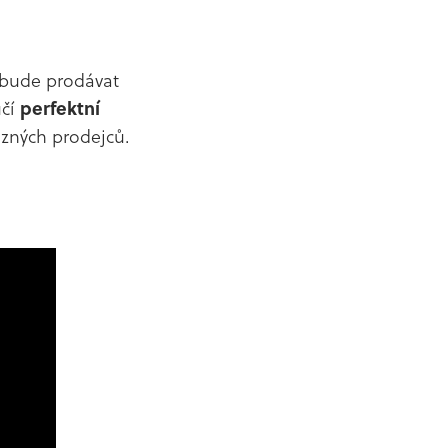
 bude prodávat
učí
perfektní
ůzných prodejců.