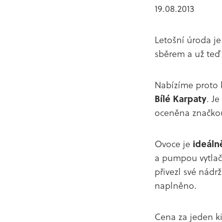
19.08.2013
Letošní úroda je
sběrem a už teď
Nabízíme proto 
Bílé Karpaty
. J
oceněna značk
Ovoce je
ideáln
a pumpou vytlač
přivezl své nádr
naplněno.
Cena za jeden k