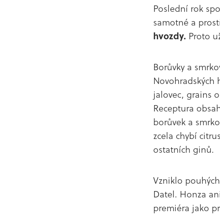
Poslední rok spo
samotné a prostř
hvozdy.
Proto už
Borůvky a smrkov
Novohradských h
jalovec, grains 
Receptura obsahu
borůvek a smrkov
zcela chybí citr
ostatních ginů.
Vzniklo pouhých 
Datel. Honza an
premiéra jako pr