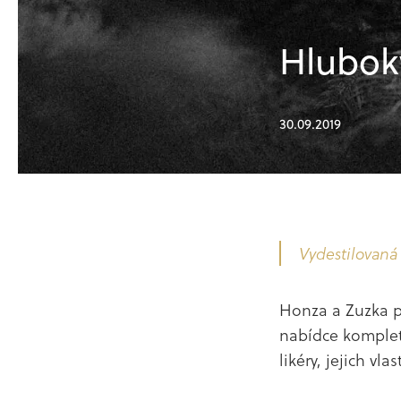
Hlubok
30.09.2019
Ak
Vydestilovaná
Honza a Zuzka p
nabídce kompletní
likéry, jejich vla