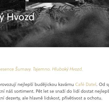
ý Hvozd
tuality
 esence Šumavy. Tajemno. Hluboký Hvozd.
rovozují nejlepší budějickou kavárnu
Café Datel
. Od s
 náš sortiment. Pět let se snaží do lidí dostat nejlepší
stní dezerty, ale hlavně lidskost, přívětivost a ochotu.