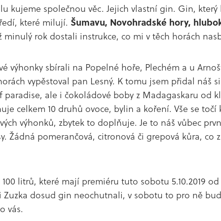
lu kujeme společnou věc. Jejich vlastní gin. Gin, který 
edí, které milují.
Šumavu, Novohradské hory, hlubo
 minulý rok dostali instrukce, co mi v těch horách nasb
é výhonky sbírali na Popelné hoře, Plechém a u Arnoš
orách vypěstoval pan Lesný. K tomu jsem přidal náš s
of paradise, ale i čokoládové boby z Madagaskaru od klu
je celkem 10 druhů ovoce, bylin a koření. Vše se točí
ých výhonků, zbytek to doplňuje. Je to náš vůbec prvn
usy. Žádná pomerančová, citronová či grepová kůra, co 
100 litrů, které mají premiéru tuto sobotu 5.10.2019 od
i Zuzka dosud gin neochutnali, v sobotu to pro ně bud
o vás.