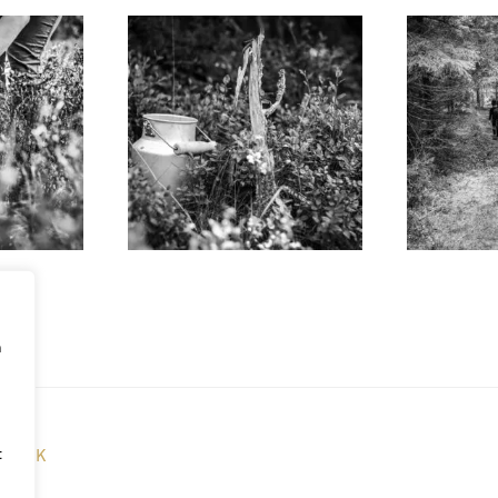
a
t
LÁNEK