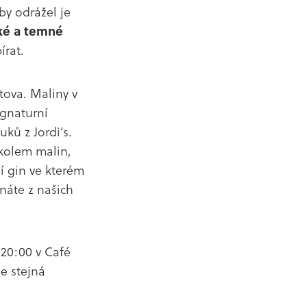
by odrážel je
ké a temné
írat.
tova. Maliny v
ignaturní
ků z Jordi’s.
 kolem malin,
í gin ve kterém
znáte z našich
 20:00 v Café
e stejná