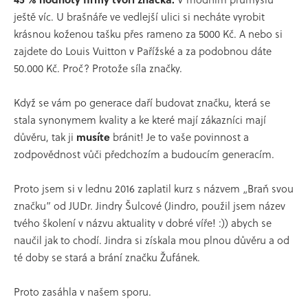
ještě víc. U brašnáře ve vedlejší ulici si necháte vyrobit
krásnou koženou tašku přes rameno za 5000 Kč. A nebo si
zajdete do Louis Vuitton v Pařížské a za podobnou dáte
50.000 Kč. Proč? Protože síla značky.
Když se vám po generace daří budovat značku, která se
stala synonymem kvality a ke které mají zákazníci mají
důvěru, tak ji
musíte
bránit! Je to vaše povinnost a
zodpovědnost vůči předchozím a budoucím generacím.
Proto jsem si v lednu 2016 zaplatil kurz s názvem „Braň svou
značku” od JUDr. Jindry Šulcové (Jindro, použil jsem název
tvého školení v názvu aktuality v dobré víře! :)) abych se
naučil jak to chodí. Jindra si získala mou plnou důvěru a od
té doby se stará a brání značku Žufánek.
Proto zasáhla v našem sporu.