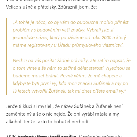
Velice slušně a přátelsky. Zdůraznil jsem, že:
„A tohle je něco, co by vám do budoucna mohlo přinést
problémy s budováním vaší značky. Vybrali jste si
jednoduše název, který používáme od roku 2000 a který
máme registrovaný u Úřadu průmyslového vlastnictví.
Nechci na vás posílat žádné právníky, ale zatím napsat, že
o tom víme a že nám to začíná dělat starosti. A jednou se
budeme muset bránit. Pevně věřím, že mě chápete a
kdybyste byli první vy, kdo měli značku Šufánek a my po
13 letech vytvořili Žufánek, tak mi dnes píšete email vy.”
Jenže ti kluci si mysleli, že název Šufánek a Žufánek není
zaměnitelný a že o nic nejde. Že oni vyrábí másla a my
alkohol. Jenže takto to bohužel nechodí.
45 % hodnoty firmy tvoří značka.
V módním průmyslu