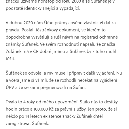
značku užíváme nonstop od roku 2000 a že Šufánek je v
podstatě identicky znějící a vypadající.
V dubnu 2020 nám Úřad průmyslového vlastnictví dal za
pravdu. Poslali 18stránkový dokument, ve kterém to
dopodrobna vysvětlují a ruší návrh na registraci ochranné
známky Šufánek. Ve svém rozhodnutí napsali, že značka
Žufánek má v ČR dobré jméno a Šufánek by z toho mohl
těžit.
Šufánek se odvolal a my museli připravit další vyjádření. Nu
a včera jsme si všimli, že se rozhodli nečekat na vyjádření
ÚPV a že se sami přejmenovali na Šufan.
Trvalo to 4 roky od mého upozornění. Stálo nás to desítky
hodin práce a 100.000 Kč za právní služby. Jen proto, že si
někdo po 14 letech existence značky Žufánek chtěl
zaregistrovat Šufánek.