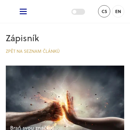
Žufánek.cz
CS
EN
Hlavní menu
Zápisník
ZPĚT NA SEZNAM ČLÁNKŮ
Braň svou značku!