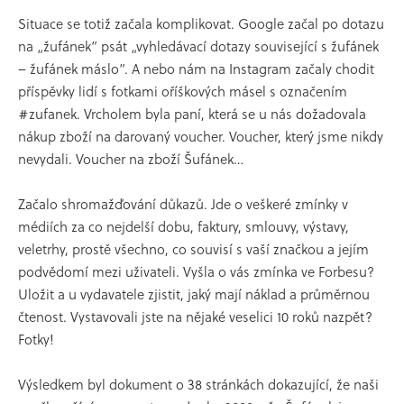
Situace se totiž začala komplikovat. Google začal po dotazu
na „žufánek” psát „vyhledávací dotazy související s žufánek
– žufánek máslo”. A nebo nám na Instagram začaly chodit
příspěvky lidí s fotkami oříškových másel s označením
#zufanek. Vrcholem byla paní, která se u nás dožadovala
nákup zboží na darovaný voucher. Voucher, který jsme nikdy
nevydali. Voucher na zboží Šufánek…
Začalo shromažďování důkazů. Jde o veškeré zmínky v
médiích za co nejdelší dobu, faktury, smlouvy, výstavy,
veletrhy, prostě všechno, co souvisí s vaší značkou a jejím
podvědomí mezi uživateli. Vyšla o vás zmínka ve Forbesu?
Uložit a u vydavatele zjistit, jaký mají náklad a průměrnou
čtenost. Vystavovali jste na nějaké veselici 10 roků nazpět?
Fotky!
Výsledkem byl dokument o 38 stránkách dokazující, že naši