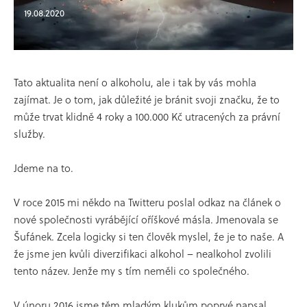
19.08.2020
Aktuality
Tato aktualita není o alkoholu, ale i tak by vás mohla
zajímat. Je o tom, jak důležité je bránit svoji značku, že to
může trvat klidně 4 roky a 100.000 Kč utracených za právní
služby.
Jdeme na to.
V roce 2015 mi někdo na Twitteru poslal odkaz na článek o
nové společnosti vyrábějící oříškové másla. Jmenovala se
Šufánek. Zcela logicky si ten člověk myslel, že je to naše. A
že jsme jen kvůli diverzifikaci alkohol – nealkohol zvolili
tento název. Jenže my s tím neměli co společného.
V únoru 2016 jsme těm mladým klukům poprvé napsal.