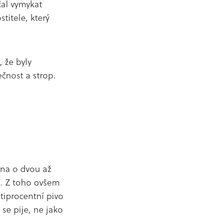
čal vymykat
titele, který
, že byly
ečnost a strop.
ína o dvou až
íc. Z toho ovšem
stiprocentní pivo
 se pije, ne jako