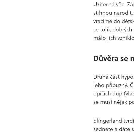
Užitečná věc. Zá
stihnou narodit.
vracíme do dětské
se tolik dobrých
málo jich vznik
Důvěra se 
Druhá část hypot
jeho příbuzný. 
opičích tlup (vl
se musí nějak po
Slingerland tvrdí
sednete a dáte s