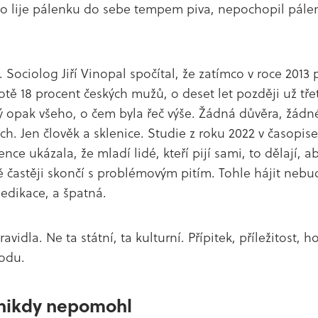
Kdo lije pálenku do sebe tempem piva, nepochopil pále
Sociolog Jiří Vinopal spočítal, že zatímco v roce 2013 
otě 18 procent českých mužů, o deset let později už třet
 opak všeho, o čem byla řeč výše. Žádná důvěra, žádné
h. Jen člověk a sklenice. Studie z roku 2022 v časopis
ce ukázala, že mladí lidé, kteří pijí sami, to dělají, a
ě častěji skončí s problémovým pitím. Tohle hájit neb
medikace, a špatná.
avidla. Ne ta státní, ta kulturní. Přípitek, příležitost, ho
odu.
 nikdy nepomohl