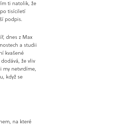
m ti natolik, že
 tisíciletí
rší podpis.
íř, dnes z Max
nostech a studii
tní kvašené
 dodává, že vliv
ni my netvrdíme,
lu, když se
ínem, na které