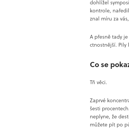
dohlížel symposi
kontrole, naředil
znal míru za vás,
A přesně tady je
ctnostnější. Pily
Co se pokaz
Tři věci.
Zaprvé koncentra
šesti procentech
neplyne, že desti
můžete pít po půl