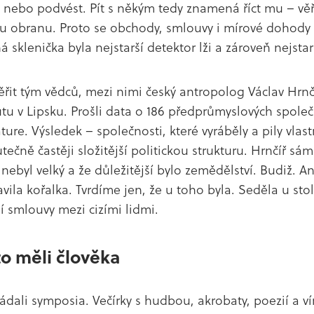
 nebo podvést. Pít s někým tedy znamená říct mu – věří
 obranu. Proto se obchody, smlouvy i mírové dohody po
á sklenička byla nejstarší detektor lži a zároveň nejsta
věřit tým vědců, mezi nimi český antropolog Václav Hrnč
utu v Lipsku. Prošli data o 186 předprůmyslových společ
ture. Výsledek – společnosti, které vyráběly a pily vlas
ečně častěji složitější politickou strukturu. Hrnčíř sám
nebyl velký a že důležitější bylo zemědělství. Budiž. A
tavila kořalka. Tvrdíme jen, že u toho byla. Seděla u sto
 smlouvy mezi cizími lidmi.
o měli člověka
ádali symposia. Večírky s hudbou, akrobaty, poezií a v