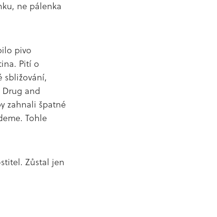
nku, ne pálenka
pilo pivo
ina. Pití o
 sbližování,
e Drug and
by zahnali špatné
udeme. Tohle
stitel. Zůstal jen