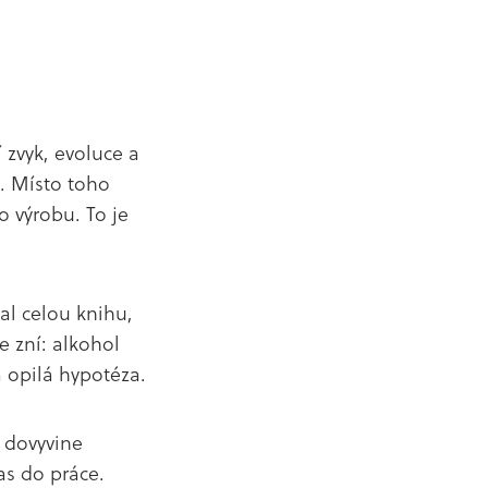
 zvyk, evoluce a
k. Místo toho
o výrobu. To je
al celou knihu,
e zní: alkohol
á opilá hypotéza.
 dovyvine
as do práce.