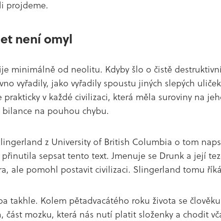
íli projdeme.
let není omyl
ije minimálně od neolitu. Kdyby šlo o čistě destruktivní
vno vyřadily, jako vyřadily spoustu jiných slepých uliče
prakticky v každé civilizaci, která měla suroviny na jeh
 bilance na pouhou chybu.
lingerland z University of British Columbia o tom naps
přinutila sepsat tento text. Jmenuje se Drunk a její tez
ra, ale pomohl postavit civilizaci. Slingerland tomu řík
ba takhle. Kolem pětadvacátého roku života se člověku
, část mozku, která nás nutí platit složenky a chodit vč