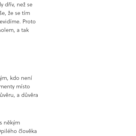
y dřív, než se
še, že se tím
nevidíme. Proto
holem, a tak
kým, kdo není
amenty místo
důvěru, a důvěra
i s někým
Opilého člověka