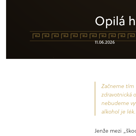
Opilá 
11.06.2026
Akt
Začneme tím n
zdravotnická 
nebudeme vyvra
alkohol je lék
Jenže mezi „škod