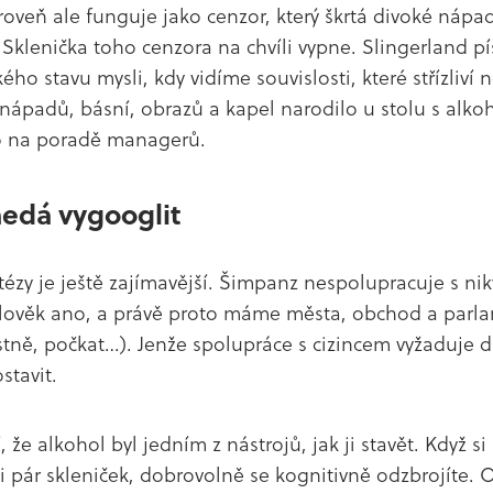
roveň ale funguje jako cenzor, který škrtá divoké nápad
 Sklenička toho cenzora na chvíli vypne. Slingerland pí
ho stavu mysli, kdy vidíme souvislosti, které střízliví 
 nápadů, básní, obrazů a kapel narodilo u stolu s alko
lo na poradě managerů.
nedá vygooglit
ézy je ještě zajímavější. Šimpanz nespolupracuje s ni
Člověk ano, a právě proto máme města, obchod a parl
astně, počkat…). Jenže spolupráce s cizincem vyžaduje 
stavit.
, že alkohol byl jedním z nástrojů, jak ji stavět. Když s
i pár skleniček, dobrovolně se kognitivně odzbrojíte. 