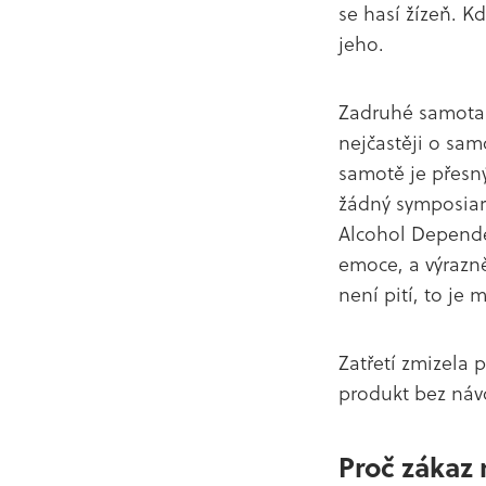
se hasí žízeň. 
jeho.
Zadruhé samota. 
nejčastěji o sam
samotě je přesný
žádný symposiarc
Alcohol Dependen
emoce, a výrazn
není pití, to je 
Zatřetí zmizela pr
produkt bez náv
Proč zákaz