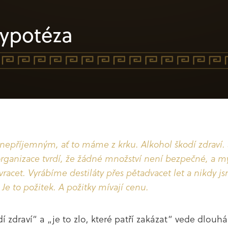
hypotéza
uality
epříjemným, ať to máme z krku. Alkohol škodí zdraví.
organizace tvrdí, že žádné množství není bezpečné, a my
cet. Vyrábíme destiláty přes pětadvacet let a nikdy jsm
. Je to požitek. A požitky mívají cenu.
í zdraví“ a „je to zlo, které patří zakázat“ vede dlouhá