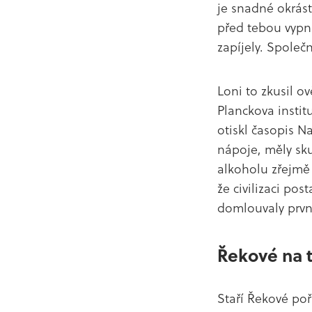
je snadné okrást
před tebou vypnu
zapíjely. Společn
Loni to zkusil o
Planckova instit
otiskl časopis Na
nápoje, měly skut
alkoholu zřejmě 
že civilizaci pos
domlouvaly první
Řekové na t
Staří Řekové poř