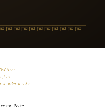
 Světová
 jí to
e netvrdili, že
 cesta. Po té