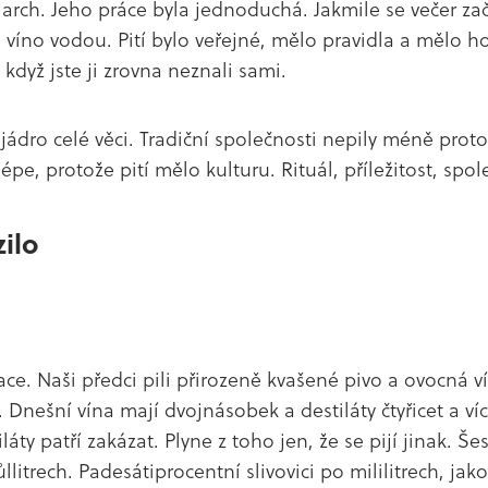
arch. Jeho práce byla jednoduchá. Jakmile se večer za
 víno vodou. Pití bylo veřejné, mělo pravidla a mělo hos
 když jste ji zrovna neznali sami.
 jádro celé věci. Tradiční společnosti nepily méně proto
 lépe, protože pití mělo kulturu. Rituál, příležitost, spol
ilo
ce. Naši předci pili přirozeně kvašené pivo a ovocná v
. Dnešní vína mají dvojnásobek a destiláty čtyřicet a v
láty patří zakázat. Plyne z toho jen, že se pijí jinak. Še
litrech. Padesátiprocentní slivovici po mililitrech, jako