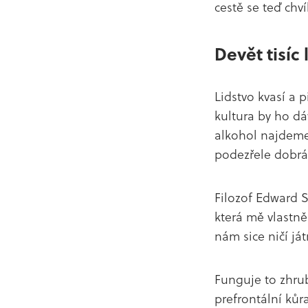
cestě se teď chv
Devět tisíc 
Lidstvo kvasí a p
kultura by ho dá
alkohol najdeme 
podezřele dobrá
Filozof Edward S
která mě vlastně 
nám sice ničí ját
Funguje to zhru
prefrontální kůra