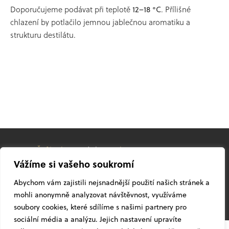
Doporučujeme podávat při teplotě
12–18 °C
. Přílišné
chlazení by potlačilo jemnou jablečnou aromatiku a
strukturu destilátu.
© 2026
Žufánek.cz
pod vlivem
slivovice
Vážíme si vašeho soukromí
Facebook
YouTube
Instagram
Twitter
Abychom vám zajistili nejsnadnější použití našich stránek a
mohli anonymně analyzovat návštěvnost, využíváme
Vyrobila
značkárna
®
NAHORU
soubory cookies, které sdílíme s našimi partnery pro
sociální média a analýzu. Jejich nastavení upravíte