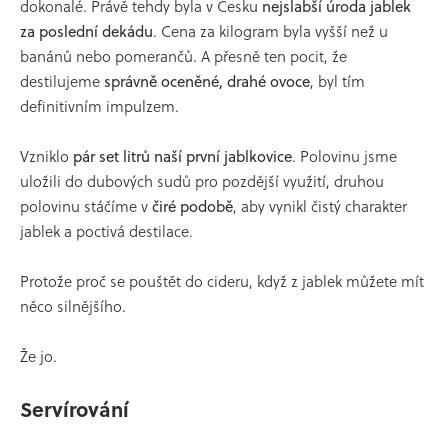
dokonalé. Právě tehdy byla v Česku
nejslabší úroda jablek
za poslední dekádu
. Cena za kilogram byla vyšší než u
banánů nebo pomerančů. A přesně ten pocit, že
destilujeme
správně oceněné, drahé ovoce
, byl tím
definitivním impulzem.
Vzniklo
pár set litrů naší první jablkovice
. Polovinu jsme
uložili do dubových sudů pro pozdější využití, druhou
polovinu stáčíme v
čiré podobě
, aby vynikl čistý charakter
jablek a poctivá destilace.
Protože proč se pouštět do cideru, když z jablek můžete mít
něco silnějšího.
Že jo.
Servírování