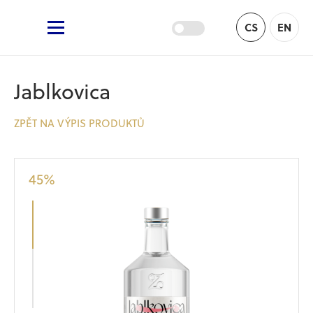
Žufánek.cz
CS
EN
Hlavní menu
Jablkovica
ZPĚT NA VÝPIS PRODUKTŮ
45
%