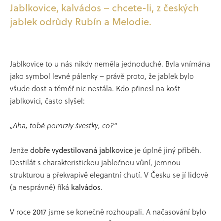
Jablkovice, kalvádos – chcete-li, z českých
jablek odrůdy Rubín a Melodie.
Jablkovice to u nás nikdy neměla jednoduché. Byla vnímána
jako symbol levné pálenky – právě proto, že jablek bylo
všude dost a téměř nic nestála. Kdo přinesl na košt
jablkovici, často slyšel:
„Aha, tobě pomrzly švestky, co?“
Jenže
dobře vydestilovaná jablkovice
je úplně jiný příběh.
Destilát s charakteristickou jablečnou vůní, jemnou
strukturou a překvapivě elegantní chutí. V Česku se jí lidově
(a nesprávně) říká
kalvádos
.
V roce
2017
jsme se konečně rozhoupali. A načasování bylo