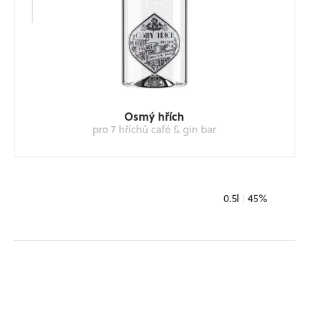
Osmý hřích
pro 7 hříchů café & gin bar
0.5l
|
45%
K DISPOZICI U 7 HŘÍCHŮ, BRNO