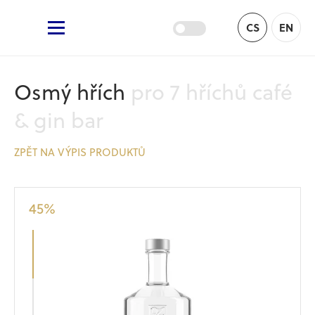
Žufánek.cz
CS
EN
Hlavní menu
Osmý hřích
pro 7 hříchů café
& gin bar
ZPĚT NA VÝPIS PRODUKTŮ
45
%