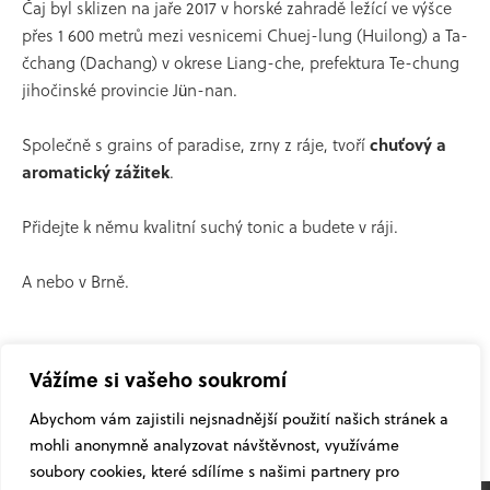
Čaj byl sklizen na jaře 2017 v horské zahradě ležící ve výšce
přes 1 600 metrů mezi vesnicemi Chuej-lung (Huilong) a Ta-
čchang (Dachang) v okrese Liang-che, prefektura Te-chung
jihočinské provincie Jün-nan.
Společně s grains of paradise, zrny z ráje, tvoří
chuťový a
aromatický zážitek
.
Přidejte k němu kvalitní suchý tonic a budete v ráji.
A nebo v Brně.
Vážíme si vašeho soukromí
Abychom vám zajistili nejsnadnější použití našich stránek a
mohli anonymně analyzovat návštěvnost, využíváme
soubory cookies, které sdílíme s našimi partnery pro