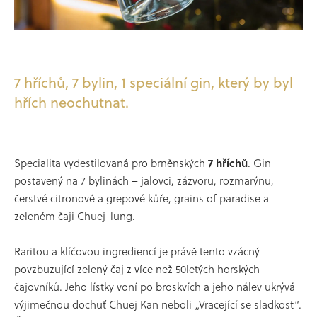
7 hříchů, 7 bylin, 1 speciální gin, který by byl
hřích neochutnat.
Specialita vydestilovaná pro brněnských
7 hříchů
. Gin
postavený na 7 bylinách – jalovci, zázvoru, rozmarýnu,
čerstvé citronové a grepové kůře, grains of paradise a
zeleném čaji Chuej-lung.
Raritou a klíčovou ingrediencí je právě tento vzácný
povzbuzující zelený čaj z více než 50letých horských
čajovníků. Jeho lístky voní po broskvích a jeho nálev ukrývá
výjimečnou dochuť Chuej Kan neboli „Vracející se sladkost“.