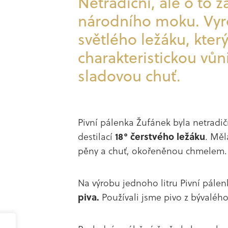
Netradiční, ale o to z
národního moku. Vyr
světlého ležáku, kter
charakteristickou vůn
sladovou chuť.
Pivní pálenka Žufánek byla netrad
destilací
18° čerstvého ležáku
. Měl
pěny a chuť, okořeněnou chmelem.
Na výrobu jednoho litru Pivní pále
piva.
Používali jsme pivo z bývaléh