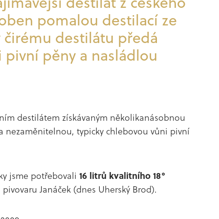
ajímavější destilát z českého
oben pomalou destilací ze
ý čirému destilátu předá
i pivní pěny a nasládlou
ičním destilátem získávaným několikanásobnou
a nezaměnitelnou, typicky chlebovou vůni pivní
nky jsme potřebovali
16 litrů kvalitního 18°
o pivovaru Janáček (dnes Uherský Brod).