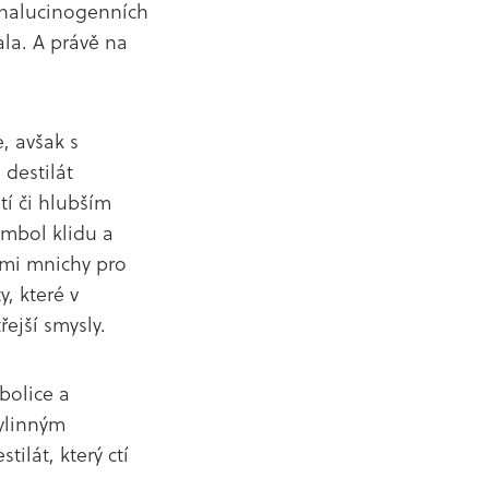
o halucinogenních
ala. A právě na
, avšak s
 destilát
stí či hlubším
ymbol klidu a
ými mnichy pro
y, které v
řejší smysly.
bolice a
ylinným
ilát, který ctí