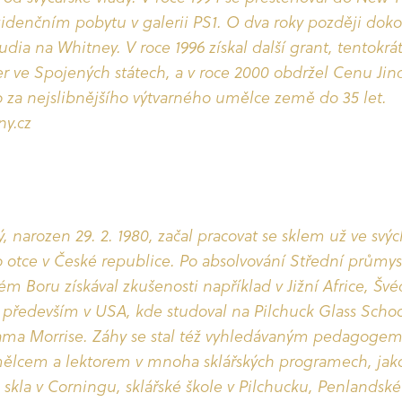
idenčním pobytu v galerii PS1. O dva roky později dok
udia na Whitney. V roce 1996 získal další grant, tentokr
er ve Spojených státech, a v roce 2000 obdržel Cenu Jin
za nejslibnějšího výtvarného umělce země do 35 let.
y.cz
, narozen 29. 2. 1980, začal pracovat se sklem už ve svých
o otce v České republice. Po absolvování Střední průmys
ém Boru získával zkušenosti například v Jižní Africe, Švé
především v USA, kde studoval na Pilchuck Glass Schoo
iama Morrise. Záhy se stal též vyhledávaným pedagogem
ělcem a lektorem v mnoha sklářských programech, jako
skla v Corningu, sklářské škole v Pilchucku, Penlandské