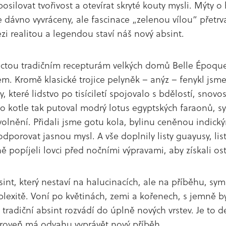
posilovat tvořivost a otevírat skryté kouty mysli. Mýty 
ce dávno vyvráceny, ale fascinace „zelenou vílou“ přetrv
i realitou a legendou staví náš nový absint.
octou tradičním recepturám velkých domů Belle Époque
. Kromě klasické trojice pelyněk – anýz – fenykl jsme
y, které lidstvo po tisíciletí spojovalo s bdělostí, snovo
 kotle tak putoval modrý lotus egyptských faraonů, s
olnění. Přidali jsme gotu kola, bylinu ceněnou indick
dporovat jasnou mysl. A vše doplnily listy guayusy, list
ě popíjeli lovci před nočními výpravami, aby získali ost
int, který nestaví na halucinacích, ale na příběhu, sym
lexitě. Voní po květinách, zemi a kořenech, s jemně b
radiční absint rozvádí do úplně nových vrstev. Je to dest
ároveň má odvahu vyprávět nový příběh.