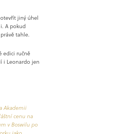
otevřít jiný úhel
ii. A pokud
 právě tahle.
é edici ručně
dí i Leonardo jen
na Akademii
láštní cenu na
ium v Boswilu po
Yorku jako