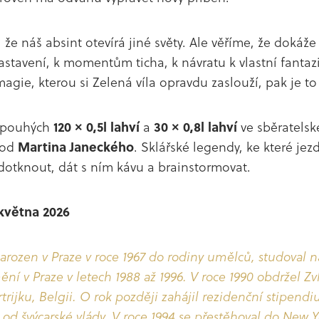
že náš absint otevírá jiné světy. Ale věříme, že dokáže 
astavení, k momentům ticha, k návratu k vlastní fantaz
magie, kterou si Zelená víla opravdu zaslouží, pak je to
e pouhých
120 × 0,5l lahví
a
30 × 0,8l lahví
ve sběratelsk
 od
Martina Janeckého
. Sklářské legendy, ke které jez
dotknout, dát s ním kávu a brainstormovat.
 května 2026
arozen v Praze v roce 1967 do rodiny umělců, studoval 
ní v Praze v letech 1988 až 1996. V roce 1990 obdržel Zv
trijku, Belgii. O rok později zahájil rezidenční stipend
 od švýcarské vlády. V roce 1994 se přestěhoval do New 