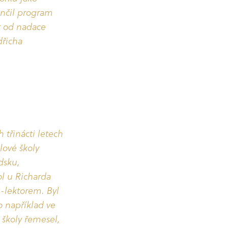
ončil program
át od nadace
dřicha
 třinácti letech
lové školy
dsku,
l u Richarda
-lektorem. Byl
 například ve
 školy řemesel,