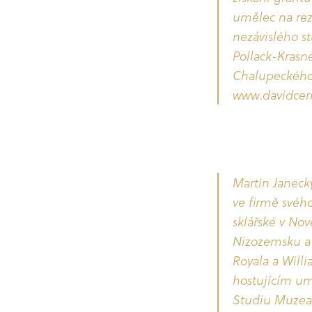
umělec na rez
nezávislého st
Pollack-Krasn
Chalupeckého 
www.davidcern
Martin Janecký
ve firmě svéh
sklářské v Nov
Nizozemsku a 
Royala a Will
hostujícím um
Studiu Muzea 