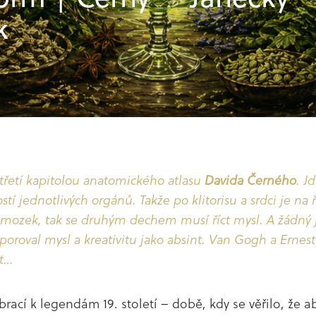
k
tuality
 třetí kapitolou anatomického atlasu
Davida Černého
. J
ostí jednotlivých orgánů. Takže po
klitorisu
a
srdci
je na 
 mozek, tak se druhým dechem musí říct mysl. A žádný j
dporoval mysl a kreativitu jako absint. Van Gogh a Ern
ět…
rací k legendám 19. století – době, kdy se věřilo, že 