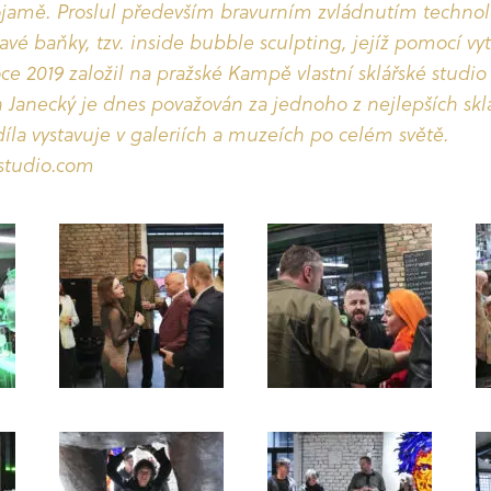
Tojamě. Proslul především bravurním zvládnutím technol
havé baňky, tzv. inside bubble sculpting, jejíž pomocí vy
oce 2019 založil na pražské Kampě vlastní sklářské studio
n Janecký je dnes považován za jednoho z nejlepších skl
díla vystavuje v galeriích a muzeích po celém světě.
studio.com