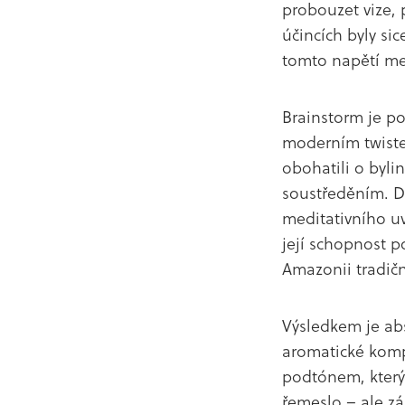
probouzet vize, 
účincích byly si
tomto napětí mez
Brainstorm je p
moderním twistem
obohatili o bylin
soustředěním. Do
meditativního uv
její schopnost po
Amazonii tradičn
Výsledkem je abs
aromatické komp
podtónem, který t
řemeslo – ale z