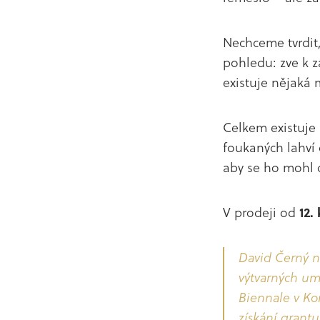
Nechceme tvrdit, 
pohledu: zve k z
existuje nějaká 
Celkem existuj
foukaných lahví
aby se ho mohl 
V prodeji od
12.
David Černý n
výtvarných umě
Biennale v Kor
získání grantu