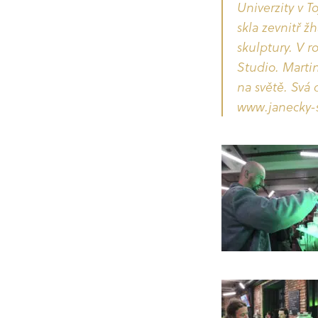
Univerzity v 
skla zevnitř ž
skulptury. V r
Studio. Marti
na světě. Svá 
www.janecky-