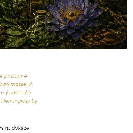
de postupně
řadě
mozek
. A
iný alkohol v
est Hemingway by
absint dokáže