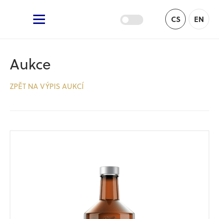
Žufánek.cz
CS
EN
Hlavní menu
Aukce
ZPĚT NA VÝPIS AUKCÍ