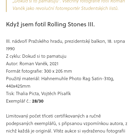
„Dokud si to pamatuju”. Všechny fotografie fotil Roman
Vaněk jako revoluční fotoreportér Studentských listů.
Když jsem fotil Rolling Stones III.
III. nádvoří Pražského hradu, prezidentský balkon, 18. srpna
1990
Z cyklu: Dokud si to pamatuju
Autor: Roman Vaněk, 2021
Formát fotografie: 300 x 205 mm
Použitý materiál: Hahnemuhle Photo Rag Satin-310g,
440x425mm
Tisk: Thalia Picta, Vojtěch Písařík
Exemplář č.:
28/30
Limitovaný počet třiceti certifikovaných a ručně
podepsaných exemplářů, s připsanou vzpomínkou autora, z
nichž každá je originál. Vítěz aukce si vydraženou fotografii