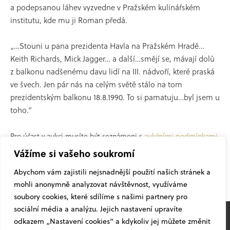
a podepsanou láhev vyzvedne v Pražském kulinářském
institutu, kde mu ji Roman předá.
„…Stouni u pana prezidenta Havla na Pražském Hradě…
Keith Richards, Mick Jagger… a další…smějí se, mávají dolů
z balkonu nadšenému davu lidí na III. nádvoří, které praská
ve švech. Jen pár nás na celým světě stálo na tom
prezidentským balkonu 18.8.1990. To si pamatuju…byl jsem u
toho.“
Pro účast v aukci musíte být seznámeni s
aukčními podmínkami
.
Vážíme si vašeho soukromí
Abychom vám zajistili nejsnadnější použití našich stránek a
mohli anonymně analyzovat návštěvnost, využíváme
soubory cookies, které sdílíme s našimi partnery pro
sociální média a analýzu. Jejich nastavení upravíte
odkazem „Nastavení cookies“ a kdykoliv jej můžete změnit
© 2026
Žufánek.cz
pod vlivem
slivovice