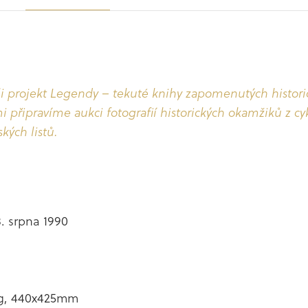
ojekt Legendy – tekuté knihy zapomenutých historickýc
 připravíme aukci fotografií historických okamžiků z cy
kých listů.
8. srpna 1990
0g, 440x425mm