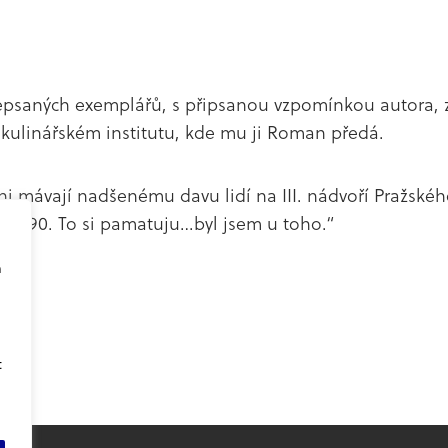
depsaných exemplářů, s připsanou vzpomínkou autora, z 
kulinářském institutu, kde mu ji Roman předá.
mávají nadšenému davu lidí na III. nádvoří Pražského
8.1990. To si pamatuju…byl jsem u toho.“
a
t