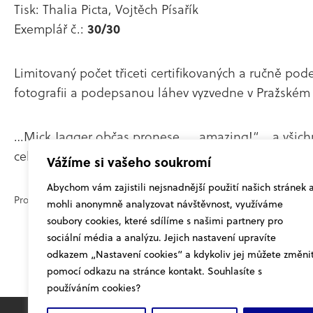
Tisk: Thalia Picta, Vojtěch Písařík
Exemplář č.:
30/30
Limitovaný počet třiceti certifikovaných a ručně po
fotografii a podepsanou láhev vyzvedne v Pražském 
…Mick Jagger občas pronese „…amazing!“ …a všichni 
celým světě stálo na tom prezidentským balkonu 18.
Vážíme si vašeho soukromí
Abychom vám zajistili nejsnadnější použití našich stránek 
Pro účast v aukci musíte být seznámeni s
aukčními podmínkami
.
mohli anonymně analyzovat návštěvnost, využíváme
soubory cookies, které sdílíme s našimi partnery pro
sociální média a analýzu. Jejich nastavení upravíte
odkazem „Nastavení cookies“ a kdykoliv jej můžete změni
pomocí odkazu na stránce kontakt. Souhlasíte s
používáním cookies?